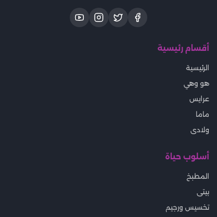
أقسام رئيسية
الرئيسية
هو وهي
عرايس
ماما
ولادى
أسلوب حياة
المطبخ
بيتى
تخسيس ورجيم