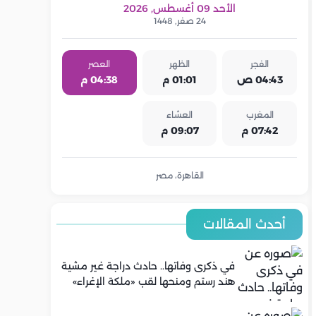
الأحد 09 أغسطس, 2026
24 صفر, 1448
الفجر
الظهر
العصر
04:43 ص
01:01 م
04:38 م
المغرب
العشاء
07:42 م
09:07 م
القاهرة، مصر
أحدث المقالات
في ذكرى وفاتها.. حادث دراجة غير مشية
هند رستم ومنحها لقب «ملكة الإغراء»