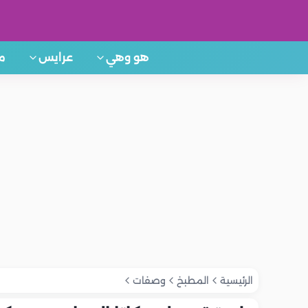
هو وهي
عرايس
م
الرئيسية
المطبخ
وصفات