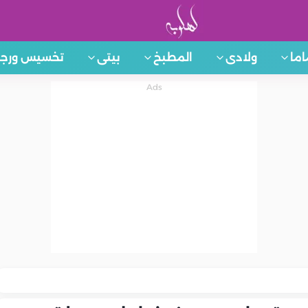
اما
ولادى
المطبخ
بيتى
تخسيس ورجي