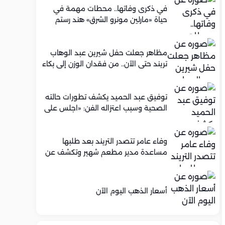
في ذكرى وفاتها.. محطات مهمة في
حياة «مارلين مونرو الشرق» هند رستم
مظاهر جعلت حفل شيرين عبد الوهاب
تريند حتى الآن.. من فقدان الوزن إلى بكاء
محمود الليثي
توفيق عبد الحميد يكشف تطورات حالته
الصحية وسبب اعتزاله الفن: «اجلس على
كرسي متحرك»
وفاء عامر تتصدر التريند بعد طلبها
مساعدة مدير مطعم شهير وتكشف عن
عرض عمل له.. ما الحكاية؟
أسعار الذهب اليوم الآن