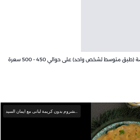
السعرات الحرارية: تحتوي وجبة بيكاتا الدجاج بدون كريمة (طبق متوسط لشخص واحد) على حوالي 450 – 500 سعرة