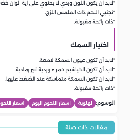
*لابد ان يكون اللون وردي لا يحتوي على اية الوان خضرا
*تجنبي اللحم ذات الملمس اللزج.
*ذات رائحة مقبولة.
اختيار السمك
*لابد أن تكون عيون السمكة لامعة.
*لابد أن تكون الخياشيم حمراء وردية غير رمادية.
*لابد ان تكون السمكة متماسكة عند الضغط عليها.
*ذات رائحة مقبولة.
الوسوم:
لهلوبة
اسعار اللحوم اليوم
اسعار اللحو
المطبخ
المطبخ
المطبخ
المطبخ
المطبخ
المطبخ
أسعار اللحوم والدواجن والاسماك
أسعار الخضرو
مقالات ذات صلة
طريقة عمل العزيزية بلسان
طريقة عمل ا
طريقة عمل العزيزية على أصولها..
اليوم | الأربعاء 5-8-2026 في مصر..
طريقة عمل ا
العصفور والياميش.. وصفة شهية
على أصولها
اخر تحديث
حلى دمياطي أصيل
تحديث
بطريقة مختل