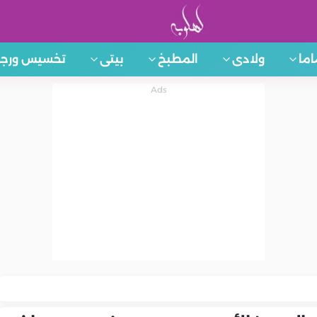
اما
ولادى
المطبخ
بيتى
تخسيس ورجي