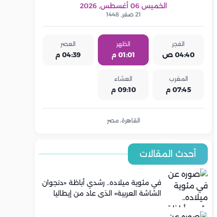
الخميس 06 أغسطس, 2026
21 صفر, 1448
الفجر
الظهر
العصر
04:40 ص
01:01 م
04:39 م
المغرب
العشاء
07:45 م
09:10 م
القاهرة، مصر
أحدث المقالات
في مئوية ميلاده.. رشدي أباظة «دنجوان
الشاشة العربية» الذي عاد من إيطاليا
ليصنع مجده في السينما المصرية