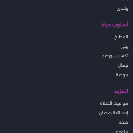
ولادى
أسلوب حياة
المطبخ
بيتى
تخسيس ورجيم
جمال
موضة
المزيد
مواقيت الصلاة
إمساكية رمضان
صحة
منوعات