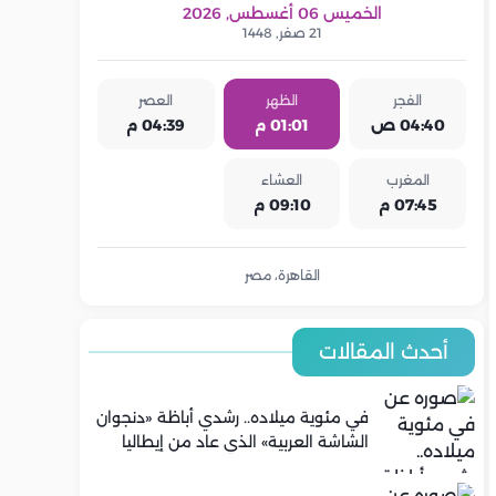
الخميس 06 أغسطس, 2026
21 صفر, 1448
الفجر
الظهر
العصر
04:40 ص
01:01 م
04:39 م
المغرب
العشاء
07:45 م
09:10 م
القاهرة، مصر
أحدث المقالات
في مئوية ميلاده.. رشدي أباظة «دنجوان
الشاشة العربية» الذي عاد من إيطاليا
ليصنع مجده في السينما المصرية