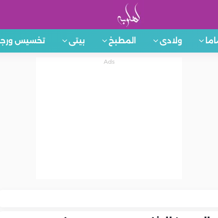
اما
ولادى
المطبخ
بيتى
تخسيس ورجي