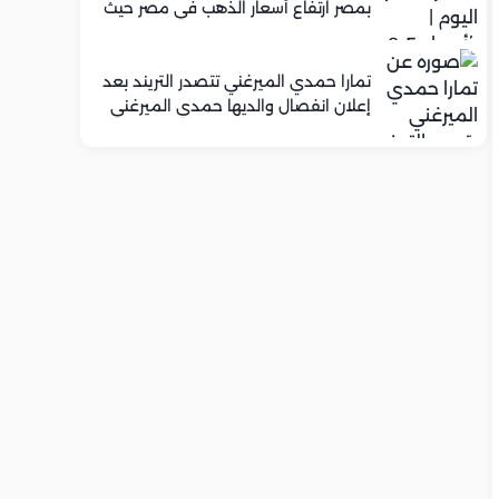
بمصر ارتفاع أسعار الذهب في مصر حيث
سجل عيار 21 متوسط 5,920 جنيه
تمارا حمدي الميرغني تتصدر التريند بعد
إعلان انفصال والديها حمدي الميرغني
وإسراء عبد الفتاح