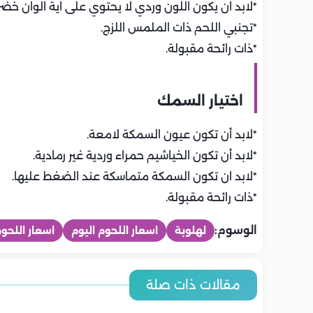
*لابد ان يكون اللون وردي لا يحتوي على اية الوان خضرا
*تجنبي اللحم ذات الملمس اللزج.
*ذات رائحة مقبولة.
اختيار السمك
*لابد أن تكون عيون السمكة لامعة.
*لابد أن تكون الخياشيم حمراء وردية غير رمادية.
*لابد ان تكون السمكة متماسكة عند الضغط عليها.
*ذات رائحة مقبولة.
الوسوم:
لهلوبة
اسعار اللحوم اليوم
اسعار اللحو
المطبخ
المطبخ
المطبخ
المطبخ
المطبخ
المطبخ
أسعار اللحوم والدواجن والاسماك
أسعار الخضرو
مقالات ذات صلة
طريقة عمل العزيزية بلسان
طريقة عمل ا
طريقة عمل العزيزية على أصولها..
اليوم | الأربعاء 5-8-2026 في مصر..
طريقة عمل ا
العصفور والياميش.. وصفة شهية
على أصولها
اخر تحديث
حلى دمياطي أصيل
تحديث
بطريقة مختل