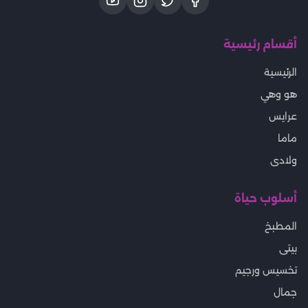
أقسام رئيسية
الرئيسية
هو وهي
عرايس
ماما
ولادى
أسلوب حياة
المطبخ
بيتى
تخسيس ورجيم
جمال