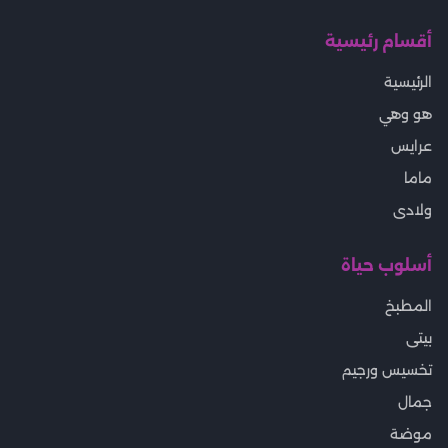
أقسام رئيسية
الرئيسية
هو وهي
عرايس
ماما
ولادى
أسلوب حياة
المطبخ
بيتى
تخسيس ورجيم
جمال
موضة