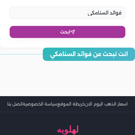
ابحث
فوائد السنامكي للمسالك البولية.. علاج طبيعي لتعزيز صحة الكلى
انت تبحث عن فوائد السنامكي
والمثانة
فوائد السنامكي في الطب النبوي.. علاج طبيعي للجسم وصحة الأمعاء
فوائد السنامكي للجنس.. لتعزيز الرغبة لدى الرجال والنساء
فوائد السنامكي للرجيم لفقدان الوزن
فوائد السنامكي في الطب النبوي
فوائد السنامكي للقولون لتقليل الالتهابات
فوائد السنامكي للشعر.. يعزز النمو ويعالج القشرة
فوائد السنامكي للنساء.. علاج متكامل للبشرة والشعر والأظافر
اسعار الذهب اليوم الان
خريطة الموقع
سياسة الخصوصية
اتصل بنا
لهلوبه