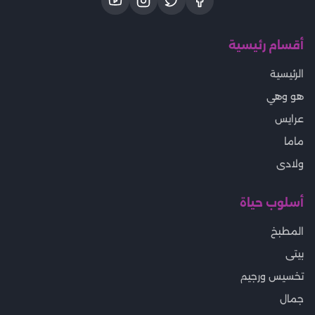
أقسام رئيسية
الرئيسية
هو وهي
عرايس
ماما
ولادى
أسلوب حياة
المطبخ
بيتى
تخسيس ورجيم
جمال