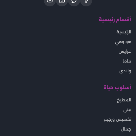
أقسام رئيسية
الرئيسية
هو وهي
عرايس
ماما
ولادى
أسلوب حياة
المطبخ
بيتى
تخسيس ورجيم
جمال