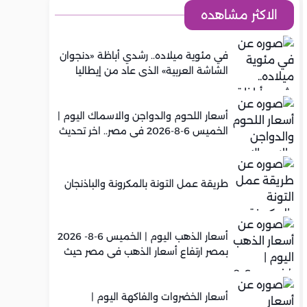
الاكثر مشاهده
في مئوية ميلاده.. رشدي أباظة «دنجوان
الشاشة العربية» الذي عاد من إيطاليا
ليصنع مجده في السينما المصرية
أسعار اللحوم والدواجن والاسماك اليوم |
الخميس 6-8-2026 في مصر.. اخر تحديث
طريقة عمل التونة بالمكرونة والباذنجان
أسعار الذهب اليوم | الخميس 6-8- 2026
بمصر ارتفاع أسعار الذهب في مصر حيث
سجل عيار 21 متوسط 5,960 جنيه
أسعار الخضروات والفاكهة اليوم |