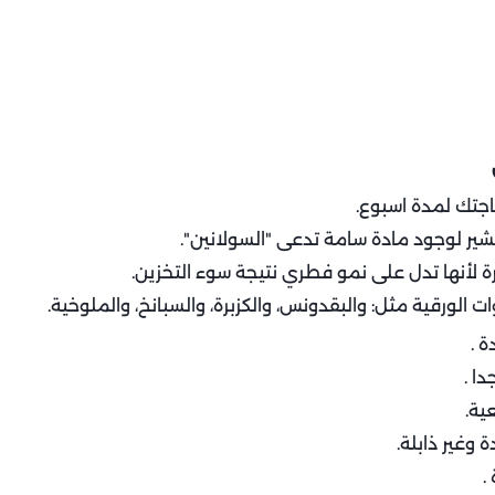
اجتك لمدة اسبوع.
شير لوجود مادة سامة تدعى "السولانين".
 لأنها تدل على نمو فطري نتيجة سوء التخزين.
ات الورقية مثل: والبقدونس، والكزبرة، والسبانخ، والملوخية.
 .
ا .
ية.
 وغير ذابلة.
.