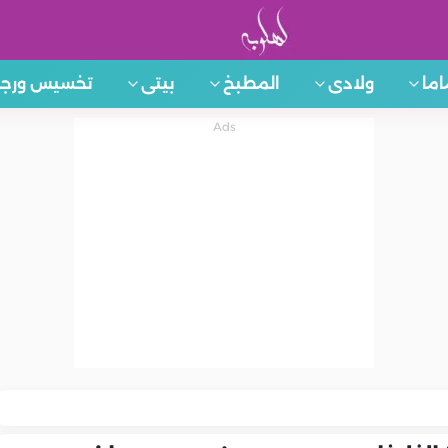
اما
ولادى
المطبخ
بيتى
تخسيس ورجي