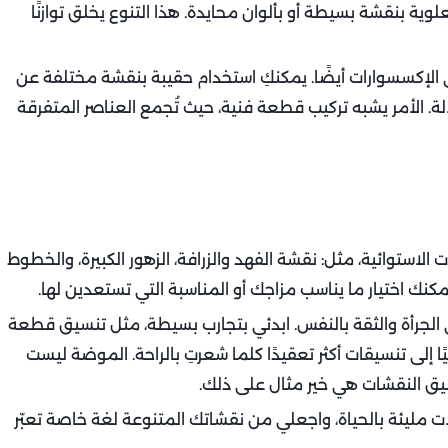
لوية بنقشة بسيطة أو بألوان محايدة. هذا التنوع يخلق توازنًا
 الإكسسوارات أيضًا. يمكنكِ استخدام حقيبة بنقشة مختلفة عن
لة. الأمر يشبه تركيب قطعة فنية، حيث تُجمع العناصر المتفرقة
تي تصدرت صيف 2025، هي الطبعات الاستوائية، مثل: نقشة الفهد والزرافة، الزهور الكبيرة، والخطوط
نك اختيار ما يناسب مزاجك أو المناسبة التي تستعدين لها.
ي الجرأة والثقة بالنفس. ابدئي بتجارب بسيطة، مثل تنسيق قطعة
إلى تنسيقات أكثر تعقيدًا كلما شعرتِ بالراحة. الموضة ليست
سيق النقشات هي خير مثال على ذلك.
 بإطلالات مليئة بالحياة، واجعلي من نقشاتك المتنوعة لغة خاصة تعبّر