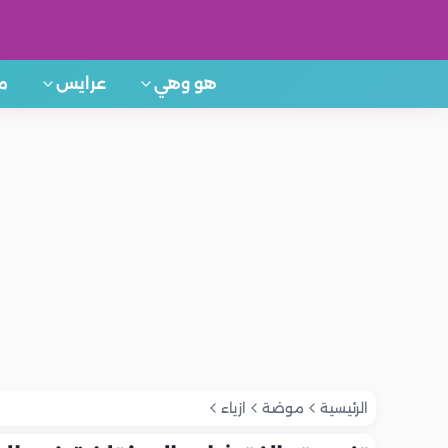
هو وهي
عرايس
م
الرئيسية
موضة
ازياء