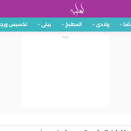
اما
ولادى
المطبخ
بيتى
تخسيس ورجي