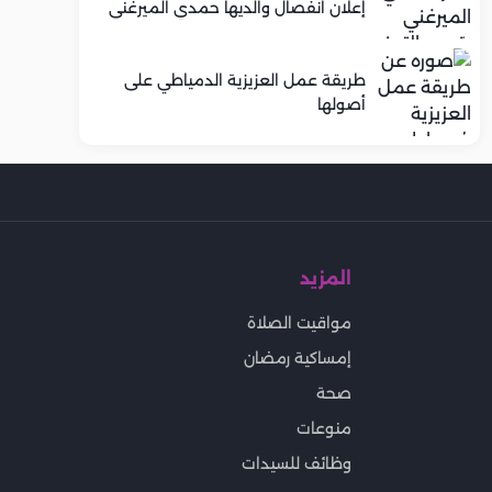
إعلان انفصال والديها حمدي الميرغني
وإسراء عبد الفتاح
طريقة عمل العزيزية الدمياطي على
أصولها
المزيد
مواقيت الصلاة
إمساكية رمضان
صحة
منوعات
وظائف للسيدات