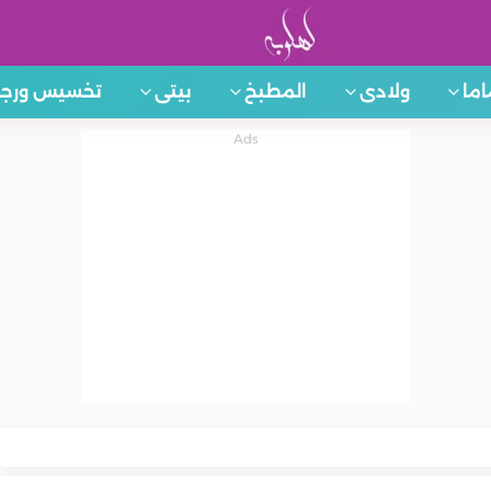
اما
ولادى
المطبخ
بيتى
تخسيس ورجي