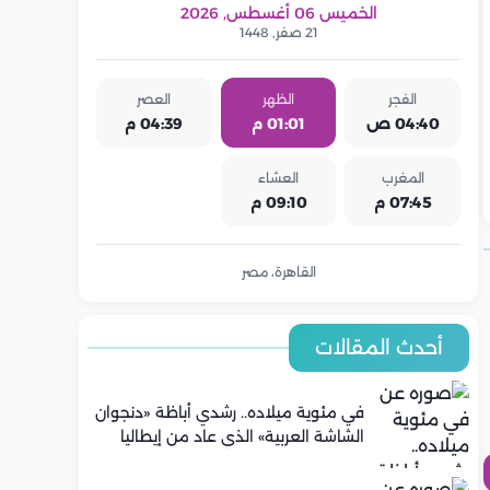
الخميس 06 أغسطس, 2026
21 صفر, 1448
الفجر
الظهر
العصر
04:40 ص
01:01 م
04:39 م
المغرب
العشاء
07:45 م
09:10 م
القاهرة، مصر
أحدث المقالات
في مئوية ميلاده.. رشدي أباظة «دنجوان
الشاشة العربية» الذي عاد من إيطاليا
ليصنع مجده في السينما المصرية