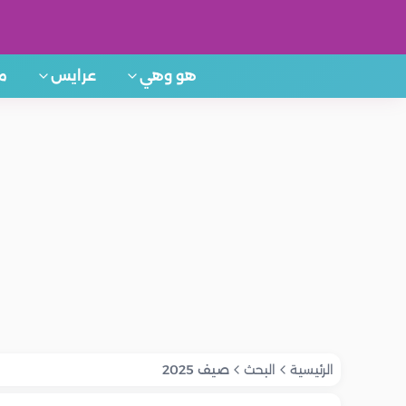
هو وهي
عرايس
م
الرئيسية
البحث
صيف 2025