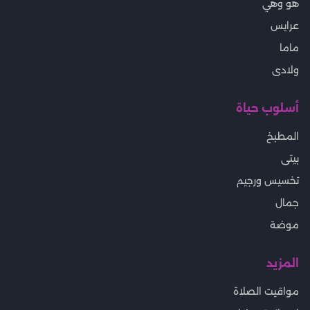
هو وهي
عرايس
ماما
ولادى
أسلوب حياة
المطبخ
بيتى
تخسيس ورجيم
جمال
موضة
المزيد
مواقيت الصلاة