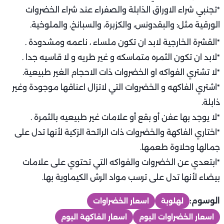
*تجنبي شراء الاوراق الذابلة والصفراء عند شراء الخضروات
الورقية مثل: والبقدونس، والكزبرة، والسبانخ، والملوخية.
*القشرة الخارجية لابد ان تكون ملساء ، ناعمه ومشدودة .
*لابد ان تكون الثمره متماسكه و غير طريه و لا قاسيه جدا .
*لا تشتري الفواكه او الخضروات ذات الاحجام الغير طبيعية.
*اشتري الفاكهه و الخضروات التي لاتزال اعناقها موجودة وغير
ذابلة.
*لا يوجد بها عفن أو بقع أو علامات غير طبيعيه بالثمرة .
*اختاري الفاكهة والخضروات ذات الرائحة الزكية لأنها تدل على
جمالها وحلاوة طعمها.
*ابتعدي عن الخضروات والفواكه التي تحتوي على علامات
بيضاء لأنها تدل على ترسب مواد الرش الكيماوية بها.
الوسوم:
لهلوبة
اسعار الخضراوات
اسعار الخضراوات اليوم
اسعار الفاكهة اليوم