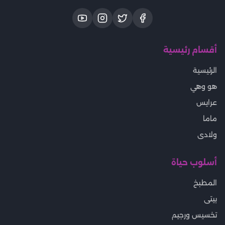
أقسام رئيسية
الرئيسية
هو وهي
عرايس
ماما
ولادى
أسلوب حياة
المطبخ
بيتى
تخسيس ورجيم