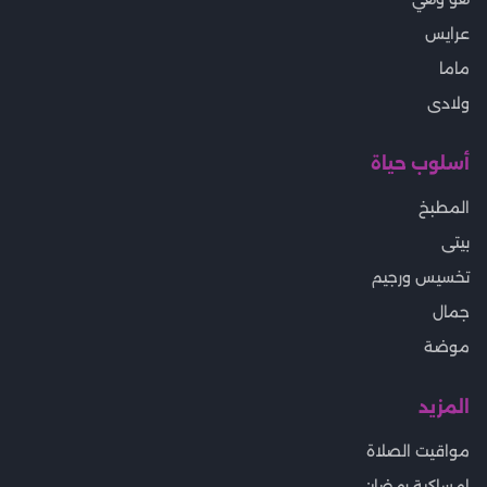
عرايس
ماما
ولادى
أسلوب حياة
المطبخ
بيتى
تخسيس ورجيم
جمال
موضة
المزيد
مواقيت الصلاة
إمساكية رمضان