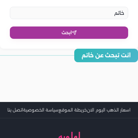
ابحث
انت تبحث عن خاتم
4 أخطاء تجنبيها عند اختيار خاتم الزفاف
أهم النصائح لاختيار مميز لخاتم الخطوبة
5 نصائح لاختيار خاتم خطوبة مناسب
خاتم الخطوبة والزفاف.. نصائح لاختيار القطعة المثالية
بالصور 3 أنواع لخاتم الزواج تعكس ذوقك
طريقة تنظيف الخاتم النحاس دون أن يصدأ
بشرى تكشف سر ما حدث بخاتم خطوبتها بعد مهرجان الجونة.. بسبب
تعرفي على كيفية اختيار الخاتم المناسب لكِ
الحسد!
تفسير رؤية الخاتم الذهب في المنام.. إهدائه وضياعه
اسعار الذهب اليوم الان
خريطة الموقع
سياسة الخصوصية
اتصل بنا
لهلوبه