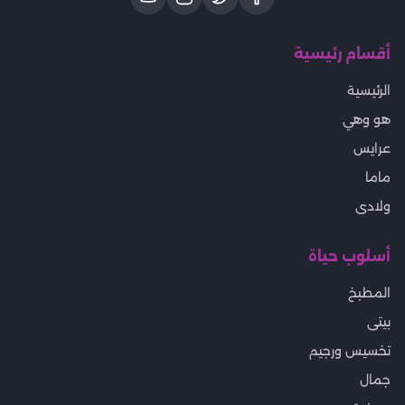
أقسام رئيسية
الرئيسية
هو وهي
عرايس
ماما
ولادى
أسلوب حياة
المطبخ
بيتى
تخسيس ورجيم
جمال