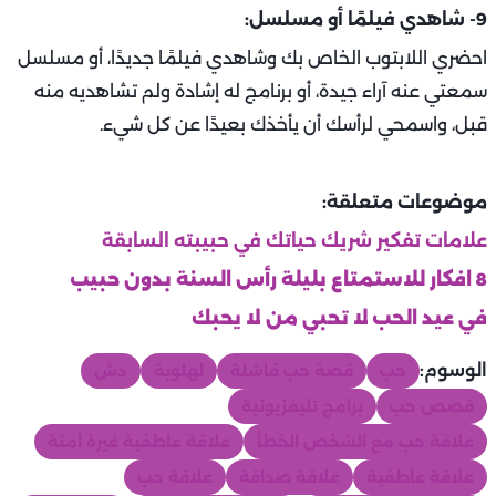
9- شاهدي فيلمًا أو مسلسل:
احضري اللابتوب الخاص بك وشاهدي فيلمًا جديدًا، أو مسلسل
سمعتي عنه آراء جيدة، أو برنامج له إشادة ولم تشاهديه منه
قبل، واسمحي لرأسك أن يأخذك بعيدًا عن كل شيء.
موضوعات متعلقة:
علامات تفكير شريك حياتك في حبيبته السابقة
8 افكار للاستمتاع بليلة رأس السنة بدون حبيب
في عيد الحب لا تحبي من لا يحبك
الوسوم:
حب
قصة حب فاشلة
لهلوبة
دش
قصص حب
برامج تليفزيونية
علاقة حب مع الشخص الخطأ
علاقة عاطفية غيرة امنة
علاقة عاطفية
علاقة صداقة
علاقة حب