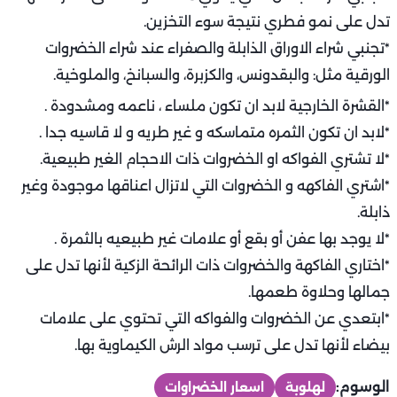
تدل على نمو فطري نتيجة سوء التخزين.
*تجنبي شراء الاوراق الذابلة والصفراء عند شراء الخضروات
الورقية مثل: والبقدونس، والكزبرة، والسبانخ، والملوخية.
*القشرة الخارجية لابد ان تكون ملساء ، ناعمه ومشدودة .
*لابد ان تكون الثمره متماسكه و غير طريه و لا قاسيه جدا .
*لا تشتري الفواكه او الخضروات ذات الاحجام الغير طبيعية.
*اشتري الفاكهه و الخضروات التي لاتزال اعناقها موجودة وغير
ذابلة.
*لا يوجد بها عفن أو بقع أو علامات غير طبيعيه بالثمرة .
*اختاري الفاكهة والخضروات ذات الرائحة الزكية لأنها تدل على
جمالها وحلاوة طعمها.
*ابتعدي عن الخضروات والفواكه التي تحتوي على علامات
بيضاء لأنها تدل على ترسب مواد الرش الكيماوية بها.
الوسوم:
لهلوبة
اسعار الخضراوات