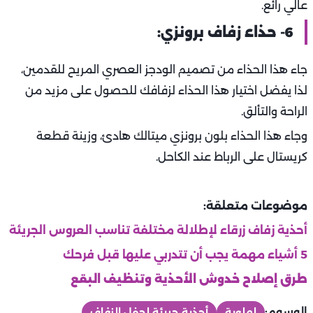
عالي رائع.
6- حذاء زفاف برونزي:
جاء هذا الحذاء من تصميم الودجز العصري المريح للقدمين،
لذا يفضل اختيار هذا الحذاء لزفافك للحصول على مزيد من
الراحة والتألق.
وجاء هذا الحذاء بلون برونزي ميتالك هادئ، وزينة قطعة
كريستال على الرباط عند الكاحل.
موضوعات متعلقة:
أحذية زفاف زرقاء لإطلالة مختلفة تناسب العروس الجريئة
5 أشياء مهمة يجب أن تتدربي عليها قبل فرحك
طرق إصلاح خدوش الأحذية وتنظيف البقع
الوسوم:
لهلوبة
أحذية جريئة لحفل الزفاف