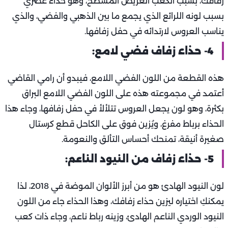
زفافك، بسبب الكعب العريض المسطح، وهو حذاء عصري
بسبب لونه اللرائع الذي يجمع ما بين الذهبي والفضي، والذي
يناسب العروس لارتدائه في حفل زفافها.
4- حذاء زفاف فضي لامع:
هذه القطعة من اللون الفضي اللامع، فيبدو أن رامي القاضي
أعتمد في مجموعته هذه على اللون الفضي اللامع البراق
بكثرة، وهو لون يجعل العروس تتلألأ في حفل زفافها، وجاء هذا
الحذاء برباط مفرغ، ويُزين فوق على الكاحل قطع كرستال
صغيرة أنيقة، تمنحك أحساس التألق والنعومة.
5- حذاء زفاف من النيود الناعم:
لون النيود الهادئ هو من أبرز الألوان الموضة في 2018، لذا
يمكنكِ اختياره ليزين حذاء زفافك، وهذا الحذاء جاء من اللون
النيود الوردي الناعم الهادئ، وزينه رباط ناعم، وجاء ذات كعب