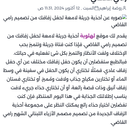
روضة إبراهيم
السبت , 12 أكتوبر 2024 ,11:31 ص
يقدم لك موقع
لهلوبة
أحذية جريئة لامعة لحفل زفافك من
تصميم رامي القاضي، فإذا كنتِ فتاة جريئة وتتميز بحب
الإختلاف ولفت الأنظار والتميز بكل شئ تفعليه في حياتك،
فبالطبع ستفضلين أن يكون حفل زفافك مختلف عن أي حفل
زفاف عادي، فمثلًا تختاري أن يكون الحفل في سفينة في وسط
الماء، أو تختارين مكياج جذاب ولافت ومُميز، أو تختاري فستان
زفاف أنيق وذات قصة رائعة، أو أن تختاري حذاء جريء لافت
يناسب إطلالتك الجذابة في هذا اليوم المنتظر، فإن كنتِ
تفضلين اختيار حذاء رائع يمكنكِ النظر على مجموعة أحذية
الزفاف الجديدة من تصميم مصمم الأزياء اللبناني الشهير رامي
القاضي.