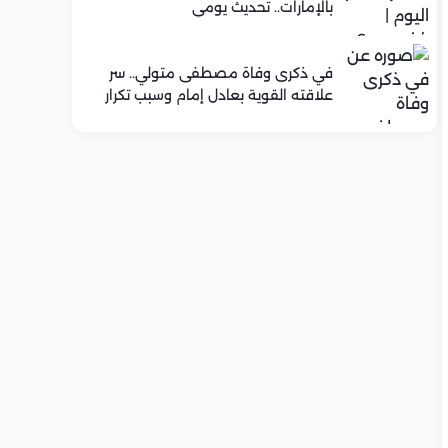
بالإمارات.. تحديث يومي
في ذكرى وفاة مصطفى متولي.. سر
علاقته القوية بعادل إمام وسبب تكرار
تعاونهما الفني