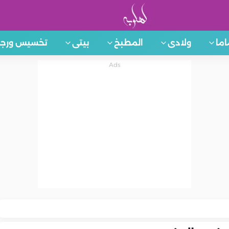
اما
ولادى
المطبخ
بيتى
تخسيس ورجي