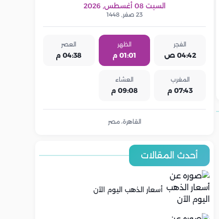
السبت 08 أغسطس, 2026
23 صفر, 1448
الفجر
الظهر
العصر
04:42 ص
01:01 م
04:38 م
المغرب
العشاء
07:43 م
09:08 م
القاهرة، مصر
أحدث المقالات
أسعار الذهب اليوم الآن