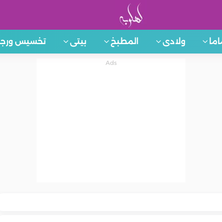
اما
ولادى
المطبخ
بيتى
تخسيس ورجي