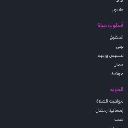
ماما
ولادى
أسلوب حياة
المطبخ
بيتى
تخسيس ورجيم
جمال
موضة
المزيد
مواقيت الصلاة
إمساكية رمضان
صحة