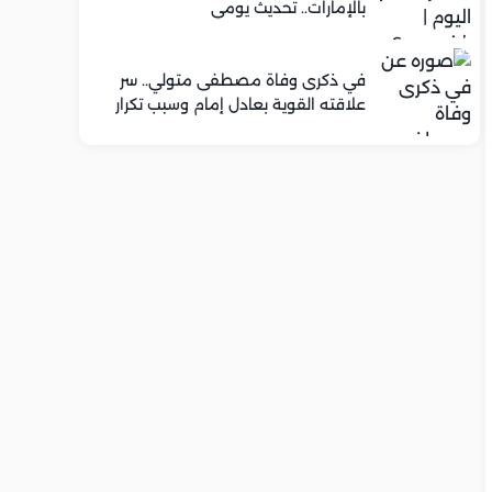
بالإمارات.. تحديث يومي
في ذكرى وفاة مصطفى متولي.. سر
علاقته القوية بعادل إمام وسبب تكرار
تعاونهما الفني