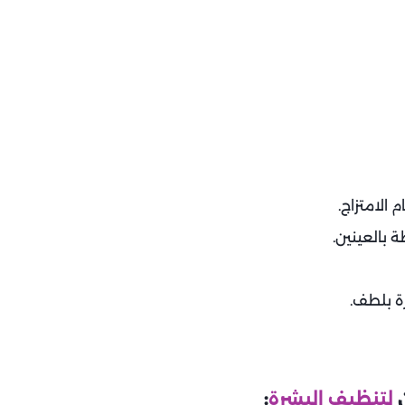
الامتزاج.
 بالعينين.
رة بلطف.
ن
لتنظيف البشرة
: