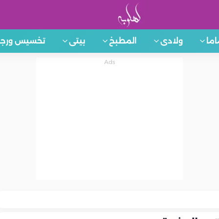
اما
ولادى
المطبخ
بيتى
تخسيس ورجي