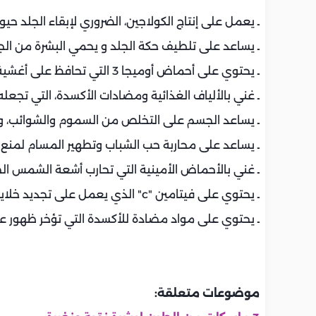
ـ يعمل على إنتاج الكولاجين، الضروري لإبقاء الجلد ح
ـ يساعد على تلطيف حكة الجلد و يحمي البشرة من الج
ـ يحتوي على أحماض أوميجا 3 التي تحافظ على أغشية الجلد سليمة.
ـ غني بالألياف الغذائية ومضادات الأكسدة، التي تجع
ـ يساعد الجسم على التخلص من السموم والشوائب، 
ـ يساعد على محاربة حب الشباب وتطهير المسام لمنع
ـ غني بالأحماض الأمينية التي تحارب أشعة الشمس الض
ـ يحتوي على فيتامين "c" الذي يعمل على تجديد خلايا الجلد والتخلص من الخلايا التالفة.
ـ يحتوي على مواد مضادة للأكسدة التي تؤخر ظهور ع
موضوعات متعلقة: