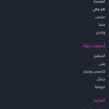
الرئيسية
هو وهي
عرايس
ماما
ولادى
أسلوب حياة
المطبخ
بيتى
تخسيس ورجيم
جمال
موضة
المزيد