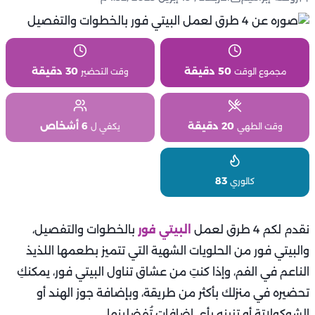
50 دقيقة
30 دقيقة
مجموع الوقت
وقت التحضير
20 دقيقة
6 أشخاص
وقت الطهي
يكفي ل
83
كالوري
نقدم لكم 4 طرق لعمل
البيتي فور
بالخطوات والتفصيل،
والبيتي فور من الحلويات الشهية التي تتميز بطعمها اللذيذ
الناعم في الفم، وإذا كنتِ من عشاق تناول البيتي فور، يمكنكِ
تحضيره في منزلك بأكثر من طريقة، وبإضافة جوز الهند أو
الشوكولاتة أو تزينه بأي إضافات تُفضلينها.