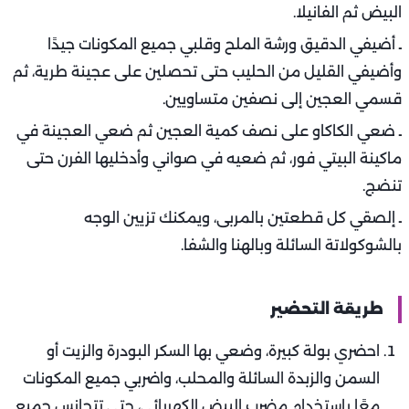
البيض ثم الفانيلا.
ـ أضيفي الدقيق ورشة الملح وقلبي جميع المكونات جيدًا
وأضيفي القليل من الحليب حتى تحصلين على عجينة طرية، ثم
قسمي العجين إلى نصفين متساويين. ‏
ـ ضعي الكاكاو على نصف كمية العجين‎ ثم ضعي العجينة في
ماكينة البيتي فور، ثم ضعيه في صواني وأدخليها الفرن حتى
تنضج.
ـ إلصقي كل قطعتين بالمربى، ويمكنك تزيين الوجه
بالشوكولاتة السائلة وبالهنا ‏والشفا. ‏
طريقة التحضير
احضري بولة كبيرة، وضعي بها السكر البودرة والزيت أو
السمن والزبدة السائلة والمحلب، واضربي جميع المكونات
معًا باستخدام مضرب البيض الكهربائي، حتى تتجانس جميع