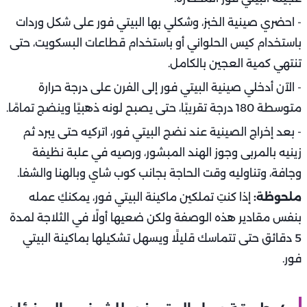
- احضري صينية الخبز، وشكلي بها البيتي فور على شكل وردات
باستخدام كيس الحلواني أو باستخدام قطاعات البسكويت، حتى
تنتهي كمية العجين بالكامل.
- الآن أدخلي صينية البيتي فور إلى الفرن على درجة حرارة
متوسطة 180 درجة تقريبًا، حتى يصبح لونه ذهبيًا وينضج تمامًا.
- بعد إخراج الصينية عند نضج البيتي فور، اتركيه حتى يبرد ثم
زينيه بالمربى وجوز الهند المبشور، ورصيه في علبة نظيفة
وجافة، وتناوليه وقت الحاجة بجانب كوب شاي وبالهنا والشفا.
ملحوظة:
إذا كنتِ تملكين ماكينة البيتي فور، يمكنكِ عمله
بنفس مقادير هذه الوصفة ولكن ضعيها أولًا في الثلاجة لمدة
5 دقائق حتى تتماسك قليلًا ويسهل تشكيلها بماكينة البيتي
فور.