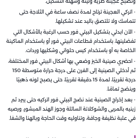
وتصبح عجينة طرية ولينة وسهلة التشكيل.
- اتركي العجينة ترتاح لمدة نصف ساعة في الثلاجة حتى
تتماسك ولا تلتصق باليد عند تشكيلها.
- الآن ابدئي بتشكيل البيتي فور حسب الرغبة بالأشكال التي
تفضلينها، باستخدام قطاعات البيتي فور أو باستخدام الماكينة
الخاصة به أو باستخدام كيس حلواني وشكليها وردات.
- احضري صينية الخبز وضعي بها أشكال البيتي فور المختلفة،
ثم أدخلي الصينية إلى الفرن على درجة حرارة متوسطة 150
درجة تقريبًا، لمدة 15 دقيقة تقريبًا، حتى يصبح لونه ذهبيًا
وينضج تمامًا.
- بعد إخراج الصينية عند نضج البيتي فور اتركيه حتى يبرد ثم
زينيه بالمربى والشوكلاتة السائلة وجوز الهند المبشور، ورصيه
في علبة نظيفة وجافة، وتناوليه وقت الحاجة وبالهنا والشفا.