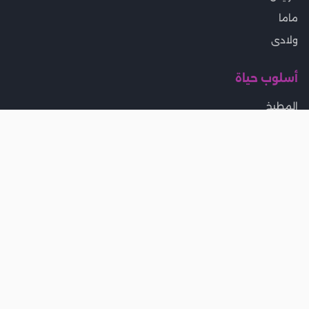
ماما
ولادى
أسلوب حياة
المطبخ
بيتى
تخسيس ورجيم
جمال
موضة
المزيد
مواقيت الصلاة
إمساكية رمضان
صحة