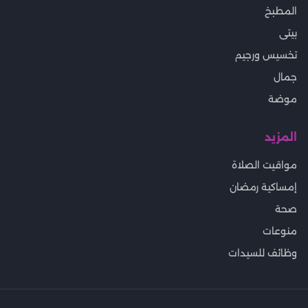
المطبخ
بيتى
تخسيس ورجيم
جمال
موضة
المزيد
مواقيت الصلاة
إمساكية رمضان
صحة
منوعات
وظائف للسيدات