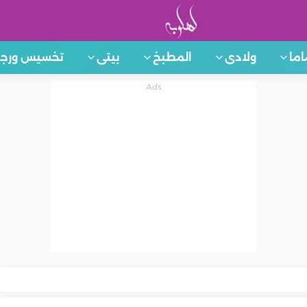
اما
ولادى
المطبخ
بيتى
تخسيس ورجي