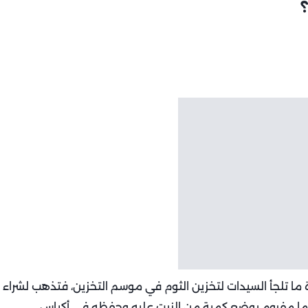
 ما تلجأ السيدات لتخزين الثوم في موسم التخزين، فتذهب لشراء
كيلو ثم تقوم بتخزينه إما مفروم بوضع كمية من الزيت عليه وحفظه في أكياس