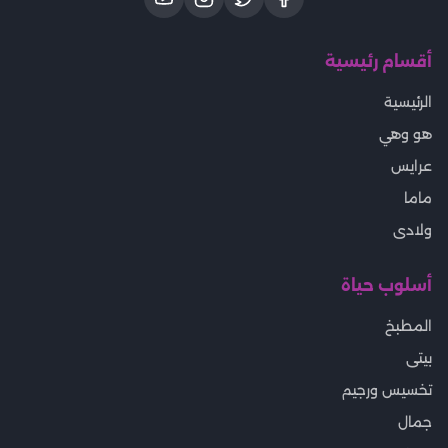
أقسام رئيسية
الرئيسية
هو وهي
عرايس
ماما
ولادى
أسلوب حياة
المطبخ
بيتى
تخسيس ورجيم
جمال