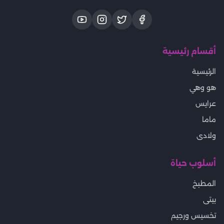
أقسام رئيسية
الرئيسية
هو وهي
عرايس
ماما
ولادى
أسلوب حياة
المطبخ
بيتى
تخسيس ورجيم