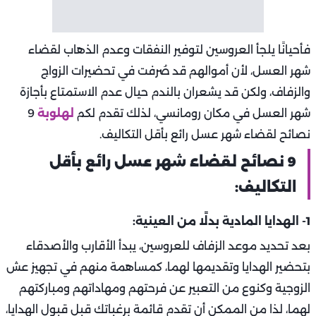
فأحيانًا يلجأ العروسين لتوفير النفقات وعدم الذهاب لقضاء
شهر العسل، لأن أموالهم قد صُرفت في تحضيرات الزواج
والزفاف، ولكن قد يشعران بالندم حيال عدم الاستمتاع بأجازة
شهر العسل في مكان رومانسي، لذلك تقدم لكم
لهلوبة
9
نصائح لقضاء شهر عسل رائع بأقل التكاليف.
9 نصائح لقضاء شهر عسل رائع بأقل
التكاليف:
1- الهدايا المادية بدلًا من العينية:
بعد تحديد موعد الزفاف للعروسين، يبدأ الأقارب والأصدقاء
بتحضير الهدايا وتقديمها لهما، كمساهمة منهم في تجهيز عش
الزوجية وكنوع من التعبير عن فرحتهم ومهاداتهم ومباركتهم
لهما، لذا من الممكن أن تقدم قائمة برغباتك قبل قبول الهدايا،