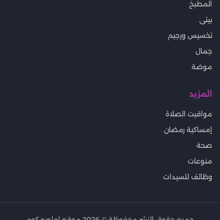
المطبخ
بيتى
تخسيس ورجيم
جمال
موضة
المزيد
مواقيت الصلاة
إمساكية رمضان
صحة
منوعات
وظائف للسيدات
جميع حقوق النشر محفوظة ©
2026
موقع لهلوبه.كوم