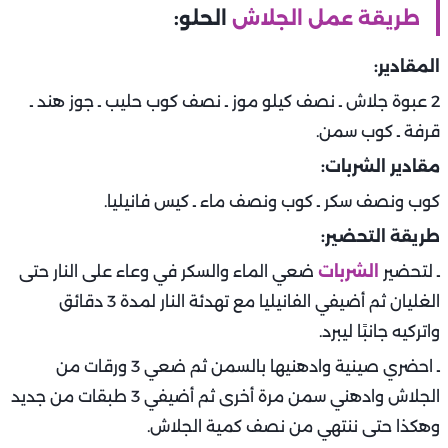
طريقة عمل الجلاش
الحلو:
المقادير:
2 عبوة جلاش ـ نصف كيلو موز ـ نصف كوب حليب ـ جوز هند ـ
قرفة ـ كوب سمن.
مقادير الشربات:
كوب ونصف سكر ـ كوب ونصف ماء ـ كيس فانيليا.
طريقة التحضير:
ـ لتحضير
الشربات
ضعي الماء والسكر في وعاء على النار حتى
الغليان ثم أضيفي الفانيليا مع تهدئة النار لمدة 3 دقائق
واتركيه جانبًا ليبرد.
ـ احضري صينية وادهنيها بالسمن ثم ضعي 3 ورقات من
الجلاش وادهني سمن مرة أخرى ثم أضيفي 3 طبقات من جديد
وهكذا حتى ننتهي من نصف كمية الجلاش.