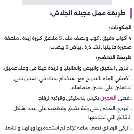
طريقة عمل عجينة الجلاش:
المكونات:
4 أكواب دقيق ـ كوب ونصف ماء ـ 5 ملاعق كبيرة زبدة ـ ملعقة
صغيرة فانيليا ـ نشا ذرة ـ بياض 3 بيضات.
طريقة التحضير:
ـ امزجي الدقيق والبيض والفانيليا والزبدة جيدًا في وعاء عميق.
ـ أضيفي الماء بالتدريج مع استخدام يديك في العجن حتى
تحصلين على عجين متماسك.
ـ غطي
العجين
بكيس بلاستيكي واتركيه ليرتاح.
ـ افردي العجين على رشة دقيق وقطعيه على عدد وشكل
الرقائق التي تحتاجيها.
ـ اتركي الرقائق نصف ساعة ترتاح ثم استخدميها وبالهنا والشفا.