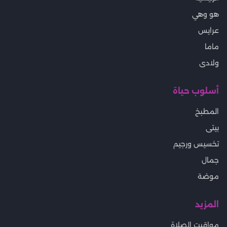
هو وهي
عرايس
ماما
ولادى
أسلوب حياة
المطبخ
بيتى
تخسيس ورجيم
جمال
موضة
المزيد
مواقيت الصلاة