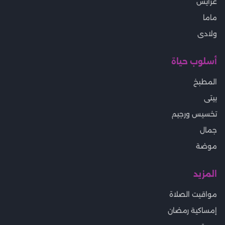
عرايس
ماما
ولادى
أسلوب حياة
المطبخ
بيتى
تخسيس ورجيم
جمال
موضة
المزيد
مواقيت الصلاة
إمساكية رمضان