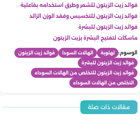
فوائد زيت الزيتون للشعر وطرق استخدامه بفاعلية
فوائد زيت الزيتون للتخسيس وفقد الوزن الزائد
فوائد زيت الزيتون للبشرة
ماسكات لتفتيح البشرة بزيت الزيتون
الوسوم:
لهلوبة
الهالات السودا
فوائد زيت الزيتون
فوائد زيت الزيتون للبشرة
فوائد زيت الزيتون للتخلص من الهالات السوداء
التخلص من الهالات السوداء
جمال
جمال
مقالات ذات صلة
جمال
6 طرق آمنة لتفتيح الرقبة وتوحيد لون البشرة
جمال
جمال
6 عادات يومية لبشرة ناعمة ومشرقة خلال الصيف
جمال
جمال
5 خطوات بسيطة لروتين العناية الليلي لبشرة نضرة
6 نصائح لتقليل مظهر المسام الواسعة بدون علاجات مكلفة
6 مكونات طبيعية في المطبخ تفعل المعجزات لبشرة خالية من
منتجات يجب أن تكون في حقيبة العناية بالبشرة عند السفر
روتين أسبوعي لعلاج الشعر المتعب من المصيف.. خطوات فعالة
جمال
البثور
جمال
لاستعادة الحيوية واللمعان
نصائح فعالة لحماية الشعر من الشمس والكلور بصيف 2026