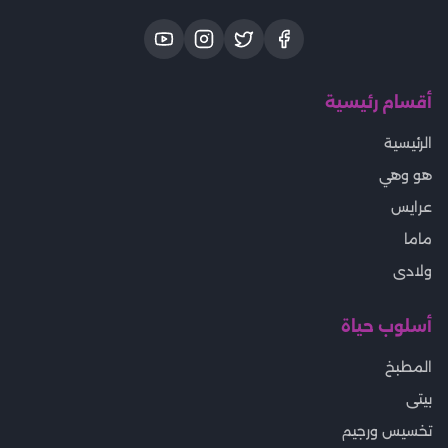
أقسام رئيسية
الرئيسية
هو وهي
عرايس
ماما
ولادى
أسلوب حياة
المطبخ
بيتى
تخسيس ورجيم