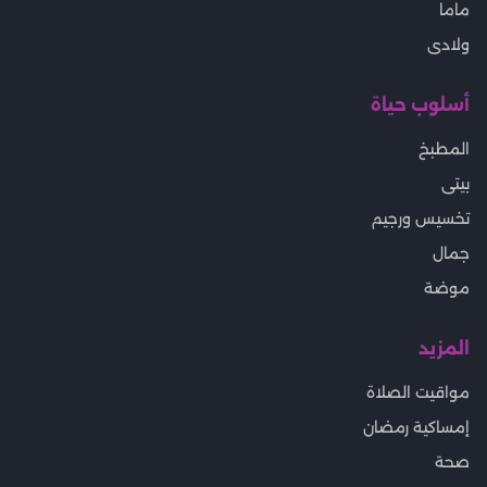
ماما
ولادى
أسلوب حياة
المطبخ
بيتى
تخسيس ورجيم
جمال
موضة
المزيد
مواقيت الصلاة
إمساكية رمضان
صحة