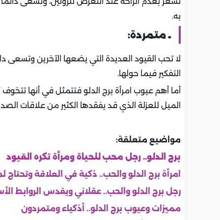
تشعر بعدم الراحة عند التعرض للروتين، وتسعى دائما
به.
ـ متمردة:
لا تحب القيود العديدة التي يضعها الآخرين وتسعى دا
التفكير فيما حولها.
أما أهم عيوب امرأة برج الدلو فتتمثل في أنها تتخوف 
الميل للعزلة الذي قد يفقدها الكثير من علاقات الصدا
مواضيع متعلقة:
برج الدلو.. رجل محب للحياة ومرأة تكره القيود
امرأة برج الدلو والحب.. ذكية في العلاقة وتحتاج لم
رجل برج الدلو والحب.. عقلاني ويقدس الروابط الأس
مميزات وعيوب برج الدلو.. أذكياء ومتمردون