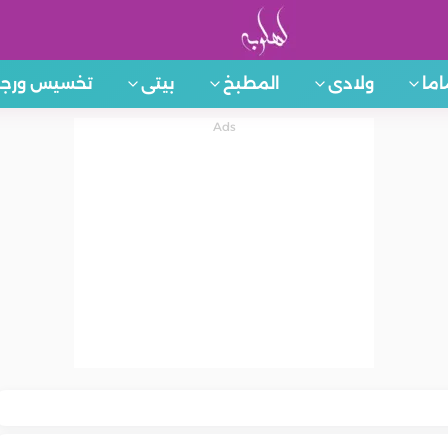
اما
ولادى
المطبخ
بيتى
تخسيس ورجي