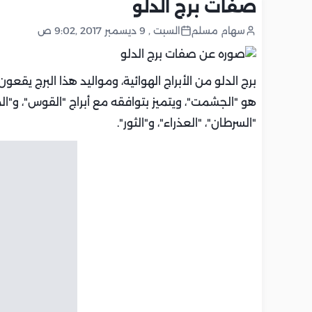
صفات برج الدلو
سهام مسلم
السبت , 9 ديسمبر 2017 ,9:02 ص
هو "الجشمت"، ويتميز بتوافقه مع أبراج "القوس"، و"الميز
"السرطان"، "العذراء"، و"الثور".