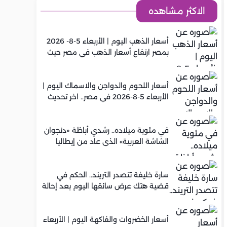
الاكثر مشاهده
أسعار الذهب اليوم | الأربعاء 5-8- 2026
بمصر ارتفاع أسعار الذهب في مصر حيث
سجل عيار 21 متوسط 5,920 جنيه
أسعار اللحوم والدواجن والاسماك اليوم |
الأربعاء 5-8-2026 في مصر.. اخر تحديث
في مئوية ميلاده.. رشدي أباظة «دنجوان
الشاشة العربية» الذي عاد من إيطاليا
ليصنع مجده في السينما المصرية
سارة خليفة تتصدر التريند.. الحكم في
قضية هتك عرض سائقها اليوم بعد إحالة
أوراقها للمفتي في تصنيع المخدرات
أسعار الخضروات والفاكهة اليوم | الأربعاء