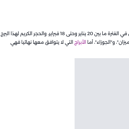
برج الدلو من الأبراج الهوائية، ومواليد هذا البرج يقعون في الفترة ما بين 20 يناير وحتى 18 فبراير، والحجر الكريم لهذا البرج
ان"، و"الجوزاء"، أما
الأبراج
التي لا يتوافق معها نهائيا فهي