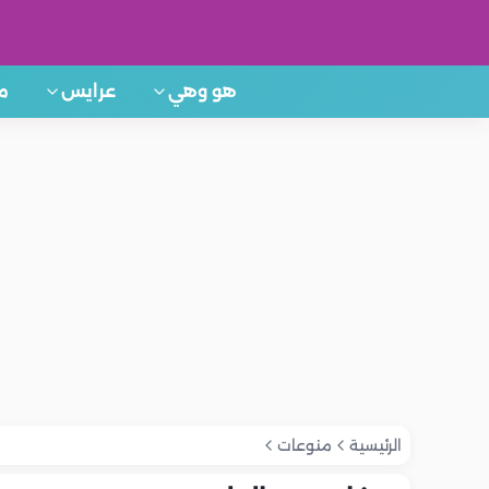
هو وهي
عرايس
م
الرئيسية
منوعات