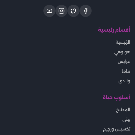
أقسام رئيسية
الرئيسية
هو وهي
عرايس
ماما
ولادى
أسلوب حياة
المطبخ
بيتى
تخسيس ورجيم