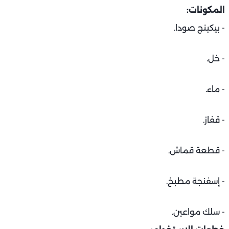
المكونات:
- بيكينج صودا.
- خل.
- ماء.
- قفاز.
- قطعة قماش.
- إسفنجة مطبخ.
- سلك مواعين.