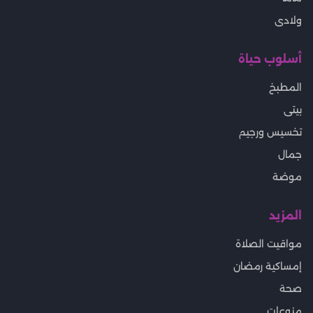
ولادى
أسلوب حياة
المطبخ
بيتى
تخسيس ورجيم
جمال
موضة
المزيد
مواقيت الصلاة
إمساكية رمضان
صحة
منوعات