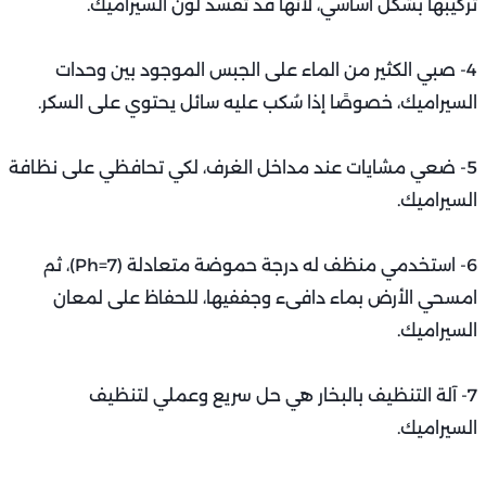
تركيبها بشكل اساسي، لأنها قد تفسد لون السيراميك.
4- صبي الكثير من الماء على الجبس الموجود بين وحدات
السيراميك، خصوصًا إذا سُكب عليه سائل يحتوي على السكر.
5- ضعي مشايات عند مداخل الغرف، لكي تحافظي على نظافة
السيراميك.
6- استخدمي منظف له درجة حموضة متعادلة (Ph=7)، ثم
امسحي الأرض بماء دافىء وجففيها، للحفاظ على لمعان
السيراميك.
7- آلة التنظيف بالبخار هي حل سريع وعملي لتنظيف
السيراميك.