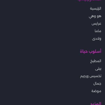
الرئيسية
هو وهي
عرايس
ماما
ولادى
أسلوب حياة
المطبخ
بيتى
تخسيس ورجيم
جمال
موضة
المزيد