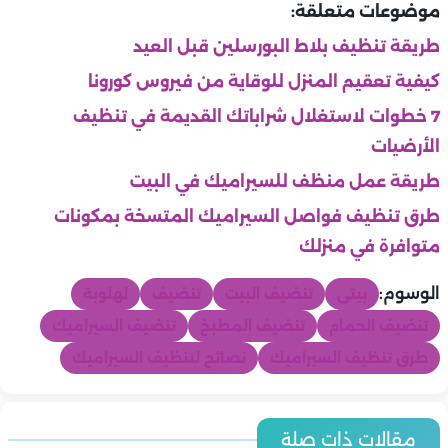
موضوعات متعلقة:
طريقة تنظيف بلاط البورسلين قبل العيد
كيفية تعقيم المنزل للوقاية من فيروس كورونا
7 خطوات لاستغلال شراباتك القديمة في تنظيف
الأرضيات
طريقة عمل منظف للسيراميك في البيت
طرق تنظيف فواصل السيراميك المتسخة بمكونات
متوافرة في منزلك
الوسوم:
بيتى
تنضيف البيت
تنضيف
لهلوبة
تنضيف الحمام
تنضيف المطبخ
تنضيف السيراميك
طرق تنظيف السيراميك
نصائح لتنظيف السيراميك
بيتى
بيتى
بيتى
مقالات ذات صلة
بيتى