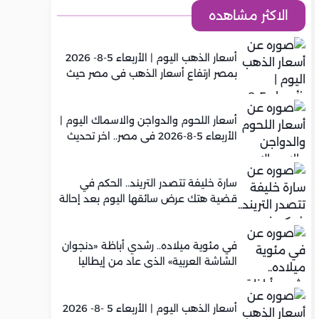
الاكثر مشاهده
أسعار الذهب اليوم | الأربعاء 5-8- 2026
بمصر ارتفاع أسعار الذهب في مصر حيث
سجل عيار 21 متوسط 5,920 جنيه
أسعار اللحوم والدواجن والاسماك اليوم |
الأربعاء 5-8-2026 في مصر.. اخر تحديث
سارة خليفة تتصدر التريند.. الحكم في
قضية هتك عرض سائقها اليوم بعد إحالة
أوراقها للمفتي في تصنيع المخدرات
في مئوية ميلاده.. رشدي أباظة «دنجوان
الشاشة العربية» الذي عاد من إيطاليا
ليصنع مجده في السينما المصرية
أسعار الذهب اليوم | الأربعاء 5 -8- 2026