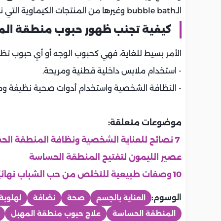
الـbubble bath وغيرها من المنتجات الكيماوية التي نستخدمها في الحمام، لأنها قد تزيد من التهاب الجلد.
كيفية تجنب ظهور حبوب منطقة الم
الأمر بسيط للغاية، فهي كحبوب الوجه أو أي حبوب تظ
- استخدام ملابس داخلية قطنية ومريحة.
- النظافة الشخصية واستخدام أدوات صحية نظيفة و
موضوعات متعلقة:
7 نصائح للعناية الشخصية ونظافة المنطقة الحساسة
عصير الليمون لتفتيح المنطقة الحساسة
10 وصفات طبيعية للتخلص من حب الشباب نهائيًا في شهر
الوسوم:
العناية بالجسم
صحة
نضافة
لهلوبة
المنطقة الحساسة
علاج حبوب منطقة المهبل