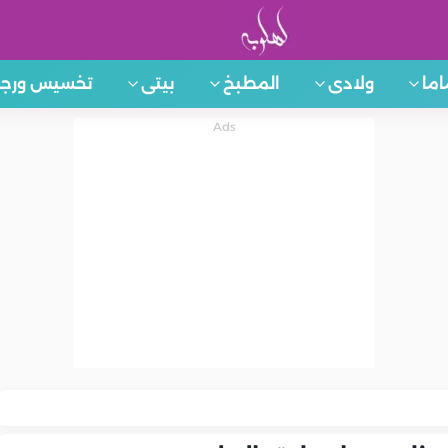
اما
ولادى
المطبخ
بيتى
تخسيس ورجي