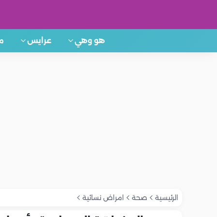
هو وهي
عرايس
م
الرئيسية
صحة
امراض نسائية