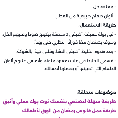
- معلقة خل.
- ألوان طعام طبيعية من العطار.
طريقة الاستعمال:
- فى بولة عميقة، أضيفى 2 ملعقة بيكينج صودا وعليهم الخل،
وسوف يصنعان معًا فورانًا، انتظري حتى يهدأ.
- بعد هدوء الخليط، أضيفى النشا، وقلبي جيدًا بالشوكة.
- قسمى الخليط فى علب صغيرة ملونة، وأضيفى عليهم ألوان
الطعام التي تحبينها أو يفضلها أطفالك.
موضوعات متعلقة:
طريقة سهلة لتصنعي بنفسك نوت بوك عملي وأنيق
طريقة عمل فانوس رمضان من الورق لأطفالك