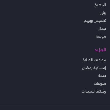
المطبخ
بيتى
تخسيس ورجيم
جمال
موضة
المزيد
مواقيت الصلاة
إمساكية رمضان
صحة
منوعات
وظائف للسيدات