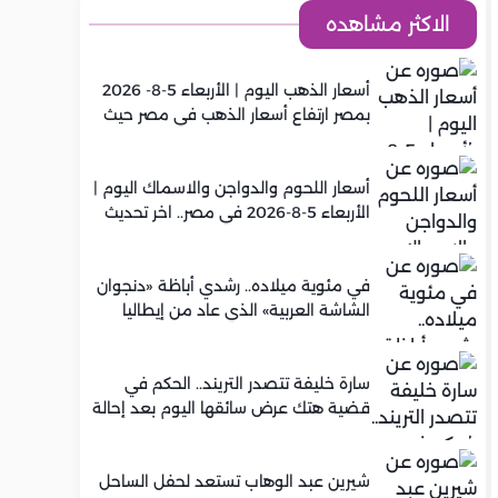
الاكثر مشاهده
أسعار الذهب اليوم | الأربعاء 5-8- 2026
بمصر ارتفاع أسعار الذهب في مصر حيث
سجل عيار 21 متوسط 5,920 جنيه
أسعار اللحوم والدواجن والاسماك اليوم |
الأربعاء 5-8-2026 في مصر.. اخر تحديث
في مئوية ميلاده.. رشدي أباظة «دنجوان
الشاشة العربية» الذي عاد من إيطاليا
ليصنع مجده في السينما المصرية
سارة خليفة تتصدر التريند.. الحكم في
قضية هتك عرض سائقها اليوم بعد إحالة
أوراقها للمفتي في تصنيع المخدرات
شيرين عبد الوهاب تستعد لحفل الساحل