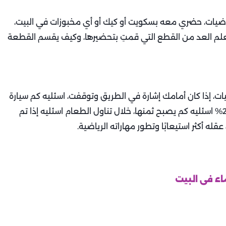
ضيات، حضري معه بسكويت أو كيك أو أي مخبوزات في البيت،
علم العد من القطع التي قمتِ بتحضيرها، وكيف يقسم القطعة
، إذا كان أمامك إشارة في الطريق وتوقفت، اسئليه كم سيارة
حمراء حولكم، إذا محل ما يعرض سلعة عليها خصم 25% اسئليه كم يصبح ثمنها، خلال تناول الطعام اسئليه إذا تم
له أكثر استيعابًا وتطور مهاراته الرياضية.
ء فى البيت