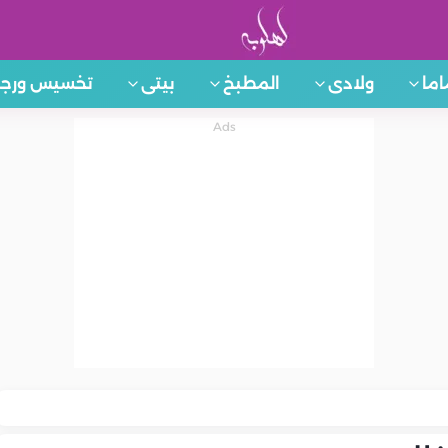
اما
ولادى
المطبخ
بيتى
تخسيس ورجي