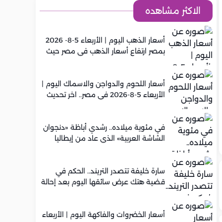
الاكثر مشاهده
أسعار الذهب اليوم | الأربعاء 5-8- 2026
بمصر ارتفاع أسعار الذهب في مصر حيث
سجل عيار 21 متوسط 5,920 جنيه
أسعار اللحوم والدواجن والاسماك اليوم |
الأربعاء 5-8-2026 في مصر.. اخر تحديث
في مئوية ميلاده.. رشدي أباظة «دنجوان
الشاشة العربية» الذي عاد من إيطاليا
ليصنع مجده في السينما المصرية
سارة خليفة تتصدر التريند.. الحكم في
قضية هتك عرض سائقها اليوم بعد إحالة
أوراقها للمفتي في تصنيع المخدرات
أسعار الخضروات والفاكهة اليوم | الأربعاء