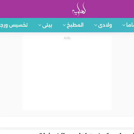
اما
ولادى
المطبخ
بيتى
تخسيس ورجي