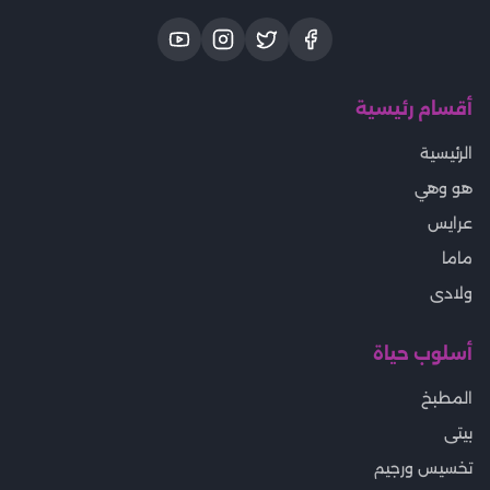
أقسام رئيسية
الرئيسية
هو وهي
عرايس
ماما
ولادى
أسلوب حياة
المطبخ
بيتى
تخسيس ورجيم