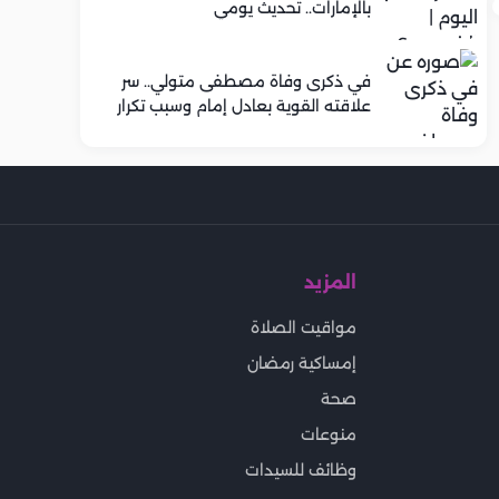
بالإمارات.. تحديث يومي
في ذكرى وفاة مصطفى متولي.. سر
علاقته القوية بعادل إمام وسبب تكرار
تعاونهما الفني
المزيد
مواقيت الصلاة
إمساكية رمضان
صحة
منوعات
وظائف للسيدات