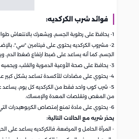
فوائد شرب الكركديه:
1- يحافظ على رطوبة الجسم، ويشعرك بالانتعاش طوال ساعات الصيام.
2- مشروب الكركديه يحتوى على فيتامين "سي"، بالإض
الجسم، كما أنه يساعد على ضبط ارتفاع ضغط الدم، و
3- يحافظ على صحة الأوعية الدموية والقلب، ويحميه من تصلب الشرايين والجلطة.
4- يحتوي على مضادات للأكسدة تساعد بشكل كبير على حماية جسمك من الأمراض السرطانية، وتقوية الجهاز المناعي.
5- شرب كوب واحد فقط من الكركديه كل يوم، يساعد 
من المغص وتقلصات المعدة والإمساك.
6- يحتوي على مادة تمنع إمتصاص الكربوهيدرات التي تدخل مع الأطعمة مما يساهم في
يحذر شربه مع الحالات التالية:
- المرأة الحامل و المرضعة، فالكركديه يساعد على 