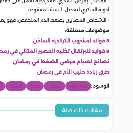
- المصاب بمرض السكري، فالكركديه يعمل على خفض 
أدوية السكري لتعديل النسبة المفقودة.
- الأشخاص المصابين بضغط الدم المنخفض، فهو يعم
موضوعات متعلقة:
8 فوائد لمشروب الكركديه الساخن
8 فوايد للبرتقال تخليه العصير المثالي في رمضان
نصائح لصيام مرضى الضغط في رمضان
طرق زيادة حليب الأم في رمضان
الوسوم:
مشروبات
رمضان
صحة
كركديه
ل
صحة
صحة
صحة
صحة
صحة
صحة
7 معلومات مهمة عن فيروس
هل ينتقل فير
مقالات ذات صلة
مخاطر الالتهاب السحائي على
إرشادات طبي
أعراض فيروس HFMD وكيفية
هانتا.. كل ما يجب أن تعرفه لحماية
إليك الحقيقة
الدماغ.. تأثيرات خطيرة تستدعي
الحساسية وا
نفسك
تشخيصه عند الأطفال والبالغين
لتخفيف الأع
الانتباه المبكر
المضطرب
الطفل