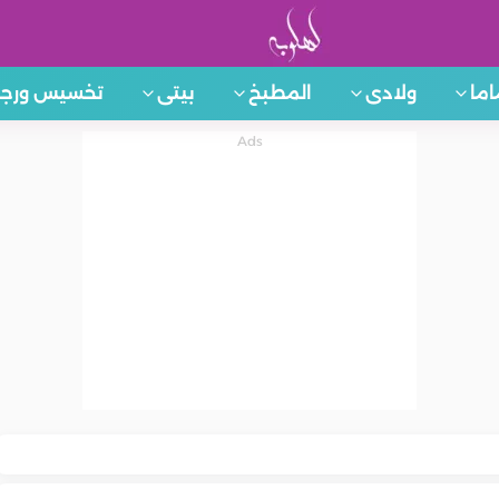
اما
ولادى
المطبخ
بيتى
تخسيس ورجي