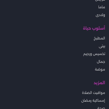
ماما
ولادى
أسلوب حياة
المطبخ
بيتى
تخسيس ورجيم
جمال
موضة
المزيد
مواقيت الصلاة
إمساكية رمضان
صحة