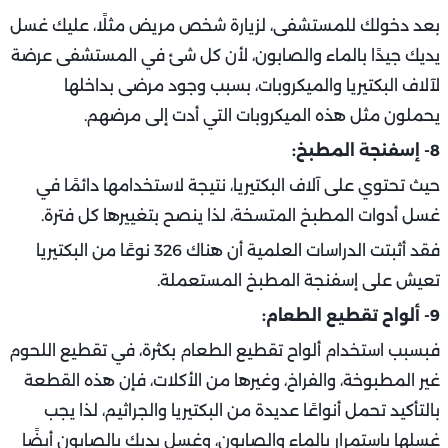
بعد دخولك للمستشفى، لزيارة شخص مريض مثلًا، عليك غسل
يديك جيدًا بالماء والصابون، لأن كل شئ في المستشفى عرضة
لآلاف البكتيريا والميكروبات، بسبب وجود مرضى بداخلها
يحملون مثل هذه الميكروبات التي أدت إلى مرضهم.
8- إسفنجة المطبخ:
حيث تحتوي على آلاف البكتيريا، نتيجة لاستخدامها دائمًا في
غسل أدوات المطبخ المتسخة، لذا ينصح بتغييرها كل فترة.
فقد أثبتت الدراسات العلمية أن هناك 326 نوعًا من البكتيريا
تعيش على إسفنجة المطبخ المستعملة.
9- ألواح تقطيع الطعام:
فبسبب استخدام ألواح تقطيع الطعام بكثرة، في تقطيع اللحوم
غير المطبوخة، والفراخ، وغيرها من الأكلات، فإن هذه القطعة
بالتأكيد تحمل أنواعًا عديدة من البكتيريا والجراثيم، لذا يجب
غسلها باستمرار بالماء والصابون، وغسل يديكِ بالصابون أيضًا