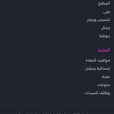
المطبخ
بيتى
تخسيس ورجيم
جمال
موضة
المزيد
مواقيت الصلاة
إمساكية رمضان
صحة
منوعات
وظائف للسيدات