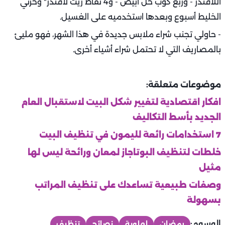
اللافندر - وربع كوب خل أبيض - و4 نقاط زيت لافندر" وخزني
الخليط أسبوع وبعدها استخدميه على الغسيل.
- حاولي تجنب شراء ملابس جديدة في هذا الشهر، فهو مليئ
بالمصاريف التي لا تحتمل شراء أشياء أخرى.
موضوعات متعلقة:
افكار اقتصادية لتغيير شكل البيت لاستقبال العام
الجديد بأسط التكاليف
7 استخدامات رائعة لليمون في تنظيف البيت
خلطات لتنظيف البوتاجاز لمعان ورائحة ليس لها
مثيل
وصفات طبيعية تساعدك على تنظيف المراتب
بسهولة ‏
الوسوم:
رمضان
لهلوبة
نصائح
تنظيف