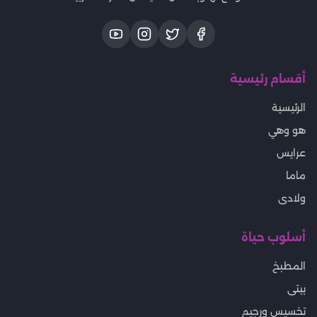
أقسام رئيسية
الرئيسية
هو وهي
عرايس
ماما
ولادى
أسلوب حياة
المطبخ
بيتى
تخسيس ورجيم