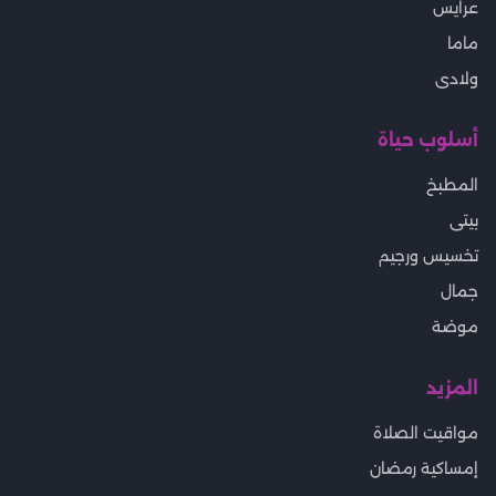
عرايس
ماما
ولادى
أسلوب حياة
المطبخ
بيتى
تخسيس ورجيم
جمال
موضة
المزيد
مواقيت الصلاة
إمساكية رمضان